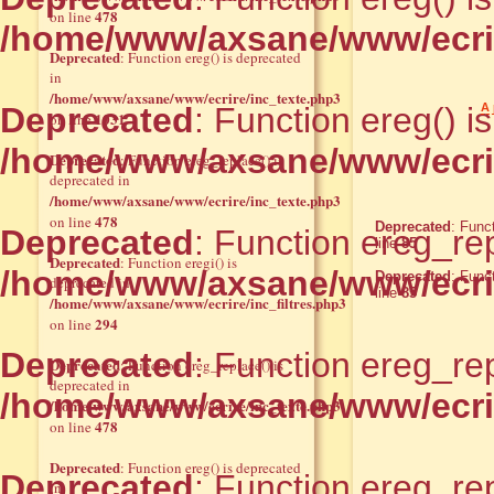
478
on line
/home/www/axsane/www/ecrir
Deprecated
: Function ereg() is deprecated
in
/home/www/axsane/www/ecrire/inc_texte.php3
Deprecated
: Function ereg() i
A 
1031
on line
/home/www/axsane/www/ecrir
Deprecated
: Function ereg_replace() is
deprecated in
/home/www/axsane/www/ecrire/inc_texte.php3
478
on line
Deprecated
: Func
Deprecated
: Function ereg_rep
line
85
Deprecated
: Function eregi() is
/home/www/axsane/www/ecrir
Deprecated
: Func
deprecated in
line
85
/home/www/axsane/www/ecrire/inc_filtres.php3
294
on line
Deprecated
: Function ereg_rep
Deprecated
: Function ereg_replace() is
deprecated in
/home/www/axsane/www/ecrir
/home/www/axsane/www/ecrire/inc_texte.php3
478
on line
Deprecated
: Function ereg() is deprecated
Deprecated
: Function ereg_rep
in