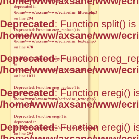
/home/www/axsane/www/ecrir
Deprecated
: Function eregi() is
deprecated in
/home/www/axsane/www/ecrire/inc_filtres.php3
294
on line
Deprecated
: Function split() i
Deprecated
: Function ereg_replace() is
/home/www/axsane/www/ecrir
deprecated in
/home/www/axsane/www/ecrire/inc_texte.php3
478
on line
Deprecated
: Function ereg_rep
Deprecated
: Function ereg() is deprecated
in
/home/www/axsane/www/ecrire
/home/www/axsane/www/ecrire/inc_texte.php3
1031
on line
Deprecated
: Function ereg_replace() is
Deprecated
: Function eregi() 
deprecated in
/home/www/axsane/www/ecrire/inc_texte.php3
/home/www/axsane/www/ecrire
478
on line
Deprecated
: Function eregi() is
deprecated in
Deprecated
: Function eregi() 
/home/www/axsane/www/ecrire/inc_filtres.php3
294
on line
/home/www/axsane/www/ecrire