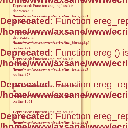
Deprecated
: Function ereg_replace() is
deprecated in
/home/www/axsane/www/ecrire/inc_texte.php3
Deprecated
: Function ereg_rep
478
on line
/home/www/axsane/www/ecrir
Deprecated
: Function eregi() is
deprecated in
/home/www/axsane/www/ecrire/inc_filtres.php3
294
on line
Deprecated
: Function eregi() 
Deprecated
: Function ereg_replace() is
/home/www/axsane/www/ecrire
deprecated in
/home/www/axsane/www/ecrire/inc_texte.php3
478
on line
Deprecated
: Function ereg_rep
Deprecated
: Function ereg() is deprecated
in
/home/www/axsane/www/ecrir
/home/www/axsane/www/ecrire/inc_texte.php3
1031
on line
Deprecated
: Function ereg_replace() is
Deprecated
: Function ereg_rep
deprecated in
/home/www/axsane/www/ecrire/inc_texte.php3
/home/www/axsane/www/ecrir
478
on line