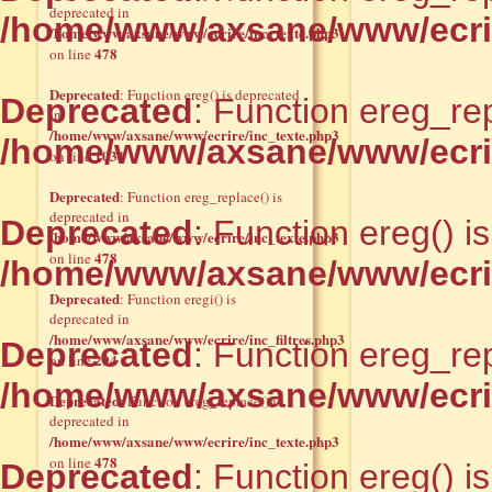
deprecated in
/home/www/axsane/www/ecrir
/home/www/axsane/www/ecrire/inc_texte.php3
478
on line
Deprecated
: Function ereg() is deprecated
Deprecated
: Function ereg_rep
in
/home/www/axsane/www/ecrire/inc_texte.php3
/home/www/axsane/www/ecrir
1031
on line
Deprecated
: Function ereg_replace() is
deprecated in
Deprecated
: Function ereg() i
/home/www/axsane/www/ecrire/inc_texte.php3
478
on line
/home/www/axsane/www/ecrir
Deprecated
: Function eregi() is
deprecated in
/home/www/axsane/www/ecrire/inc_filtres.php3
Deprecated
: Function ereg_rep
294
on line
/home/www/axsane/www/ecrir
Deprecated
: Function ereg_replace() is
deprecated in
/home/www/axsane/www/ecrire/inc_texte.php3
478
on line
Deprecated
: Function ereg() i