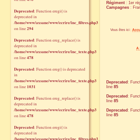
Régiment
: 1er r
Campagnes
: Fra
Deprecated
: Function eregi() is
deprecated in
/home/www/axsane/www/ecrire/inc_filtres.php3
294
on line
Vous êtes ici :
Accu
Deprecated
: Function ereg_replace() is
deprecated in
A 
/home/www/axsane/www/ecrire/inc_texte.php3
478
on line
Deprecated
: Function ereg() is deprecated
in
/home/www/axsane/www/ecrire/inc_texte.php3
Deprecated
: Func
1031
on line
line
85
Deprecated
: Func
Deprecated
: Function ereg_replace() is
line
85
deprecated in
/home/www/axsane/www/ecrire/inc_texte.php3
Deprecated
: Func
478
line
85
on line
Deprecated
: Function eregi() is
deprecated in
/home/www/axsane/www/ecrire/inc_filtres.php3