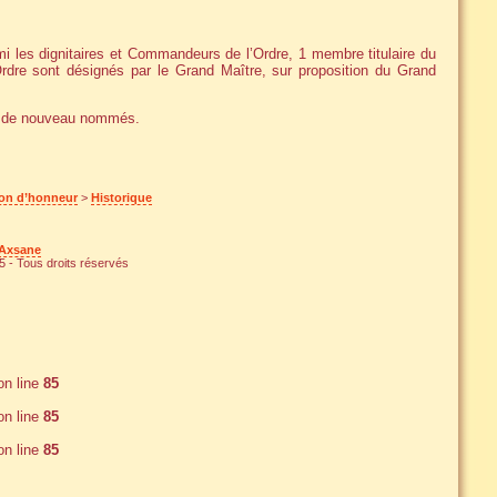
i les dignitaires et Commandeurs de l’Ordre, 1 membre titulaire du
Ordre sont désignés par le Grand Maître, sur proposition du Grand
re de nouveau nommés.
on d’honneur
>
Historique
Axsane
 - Tous droits réservés
n line
85
n line
85
n line
85