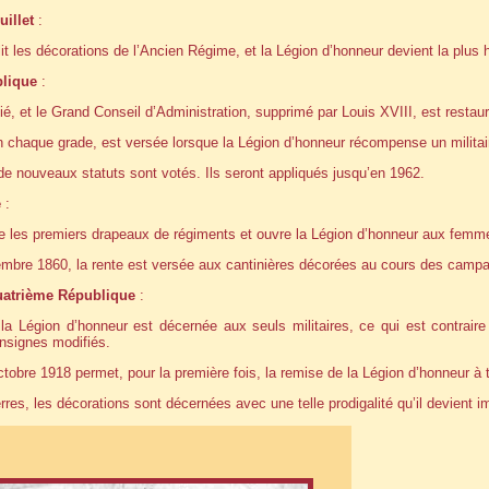
illet
:
it les décorations de l’Ancien Régime, et la Légion d’honneur devient la plus h
lique
:
ié, et le Grand Conseil d’Administration, supprimé par Louis XVIII, est restauré
 chaque grade, est versée lorsque la Légion d’honneur récompense un militai
e nouveaux statuts sont votés. Ils seront appliqués jusqu’en 1962.
e
:
re les premiers drapeaux de régiments et ouvre la Légion d’honneur aux femm
vembre 1860, la rente est versée aux cantinières décorées au cours des camp
uatrième République
:
la Légion d’honneur est décernée aux seuls militaires, ce qui est contraire
insignes modifiés.
ctobre 1918 permet, pour la première fois, la remise de la Légion d’honneur à t
res, les décorations sont décernées avec une telle prodigalité qu’il devient imp