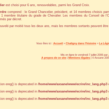
ier
est choisi pour 6 ans, renouvelables, parmi les Grand Croix.
Ordre
comprend : le Grand Chancelier, président, et 14 membres choisis parm
et 1 membre titulaire du grade de Chevalier. Les membres du Conseil de l’
mmés par décret.
nouvelé par moitié tous les deux ans, mais les membres sortants peuvent êt
Vous êtes ici :
Accueil
>
Chaligny dans l’histoire
>
La Légi
Mis en ligne le vendredi 7 juillet 2006 par
A propos de ce site
|
Mentions légales
| © Axsane 2005
tion ereg() is deprecated in
/home/www/axsane/www/ecrire/inc_lang.php3
o
tion ereg() is deprecated in
/home/www/axsane/www/ecrire/inc_lang.php3
o
tion ereg() is deprecated in
/home/www/axsane/www/ecrire/inc_lang.php3
o