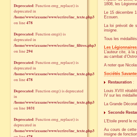
1808, les Légionn
Deprecated
: Function ereg_replace() is
deprecated in
Le 15 décembre 18
/home/www/axsane/www/ecrire/inc_texte.php3
Ecouen.
478
on line
La loi prévoit de
insigne.
Deprecated
: Function eregi() is
Tous les médaillés 
deprecated in
/home/www/axsane/www/ecrire/inc_filtres.php3
Les Légionnaires
294
on line
L’auteur cite, à l
au cambat d’Ostrow
Deprecated
: Function ereg_replace() is
A noter que Nicolas
deprecated in
/home/www/axsane/www/ecrire/inc_texte.php3
Sociétés Savante
478
on line
Restauration
:
Deprecated
: Function ereg() is deprecated
Louis XVIII rétabli
IV sur les médaille
in
/home/www/axsane/www/ecrire/inc_texte.php3
La Grande Décorati
1031
on line
Seconde Resta
Deprecated
: Function ereg_replace() is
L’Etoile prend le n
deprecated in
Au cours de cette 
/home/www/axsane/www/ecrire/inc_texte.php3
insigne de fonctio
478
on line