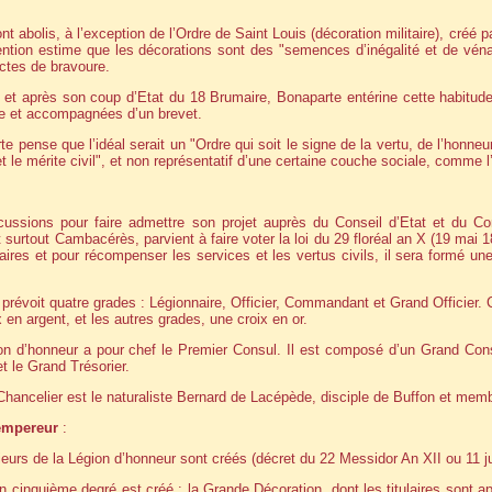
nt abolis, à l’exception de l’Ordre de Saint Louis (décoration militaire), créé
ention estime que les décorations sont des "semences d’inégalité et de vénal
ctes de bravoure.
, et après son coup d’Etat du 18 Brumaire, Bonaparte entérine cette habitud
re et accompagnées d’un brevet.
e pense que l’idéal serait un "Ordre qui soit le signe de la vertu, de l’honneu
et le mérite civil", et non représentatif d’une certaine couche sociale, comme 
cussions pour faire admettre son projet auprès du Conseil d’Etat et du Co
surtout Cambacérès, parvient à faire voter la loi du 29 floréal an X (19 mai 1
ires et pour récompenser les services et les vertus civils, il sera formé une
al prévoit quatre grades : Légionnaire, Officier, Commandant et Grand Officier
 en argent, et les autres grades, une croix en or.
ion d’honneur a pour chef le Premier Consul. Il est composé d’un Grand Con
t le Grand Trésorier.
hancelier est le naturaliste Bernard de Lacépède, disciple de Buffon et membre
empereur
:
ieurs de la Légion d’honneur sont créés (décret du 22 Messidor An XII ou 11 jui
un cinquième degré est créé : la Grande Décoration, dont les titulaires sont 