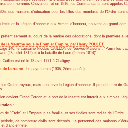
aires sont nommés Chevaliers, et en 1816, les Commandants sont appelés 
05, des maisons d’éducation pour les filles des membres de l’Ordre sont c
 substituer la Légion d’honneur aux Armes d’honneur, souvent au grand dam 
prêtent serment au cours de la remise des décorations, dont la première a lieu 
 de la Meurthe sous le Premier Empire, par Henry POULET
a page 140, le capitaine Nicolas CAILLON
de Neuves-Maisons : "Parmi les capi
no (25 juillet 1812) et à la bataille de Laon (9 mars 1814)"
 Caillon est né le 13 avril 1771 à Chaligny.
s de Lorraine
- Le pays lorrain (1905, 2ème année).
t les Ordres royaux, mais conserve la Légion d’honneur. Il prend le titre de Gr
s.
on devient Grand Cordon et le port de la rosette est interdit aux simples Légi
uration
:
om de "Croix" et l’Empereur, sa famille, et ses fidèles sont radiés de l’Ordre.
période, de nombreux civils sont décorés. Le personnel des maisons d’éducat
n et d’ancienneté.