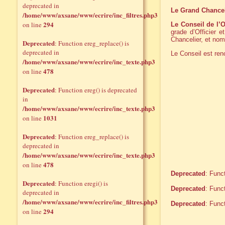
deprecated in
Le Grand Chancel
/home/www/axsane/www/ecrire/inc_filtres.php3
294
on line
Le Conseil de l’
grade d’Officier 
Chancelier, et no
Deprecated
: Function ereg_replace() is
deprecated in
Le Conseil est re
/home/www/axsane/www/ecrire/inc_texte.php3
478
on line
Deprecated
: Function ereg() is deprecated
in
/home/www/axsane/www/ecrire/inc_texte.php3
1031
on line
Deprecated
: Function ereg_replace() is
deprecated in
/home/www/axsane/www/ecrire/inc_texte.php3
478
on line
Deprecated
: Func
Deprecated
: Function eregi() is
Deprecated
: Func
deprecated in
/home/www/axsane/www/ecrire/inc_filtres.php3
Deprecated
: Func
294
on line