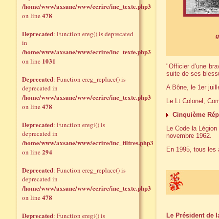
/home/www/axsane/www/ecrire/inc_texte.php3
478
on line
Deprecated
: Function ereg() is deprecated
g
in
/home/www/axsane/www/ecrire/inc_texte.php3
1031
on line
"Officier d’une br
suite de ses blessu
Deprecated
: Function ereg_replace() is
deprecated in
A Bône, le 1er juil
/home/www/axsane/www/ecrire/inc_texte.php3
Le Lt Colonel, Com
478
on line
Cinquième Rép
Deprecated
: Function eregi() is
Le Code la Légion d
deprecated in
novembre 1962.
/home/www/axsane/www/ecrire/inc_filtres.php3
En 1995, tous les 
294
on line
Deprecated
: Function ereg_replace() is
deprecated in
/home/www/axsane/www/ecrire/inc_texte.php3
478
on line
Deprecated
: Function eregi() is
Le Président de 