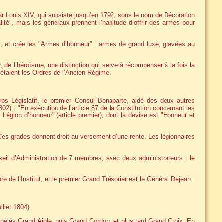
 par Louis XIV, qui subsiste jusqu’en 1792, sous le nom de Décoration
ité", mais les généraux prennent l’habitude d’offrir des armes pour
e, et crée les "Armes d’honneur" : armes de grand luxe, gravées au
r, de l’héroïsme, une distinction qui serve à récompenser à la fois la
l’étaient les Ordres de l’Ancien Régime.
rps Législatif, le premier Consul Bonaparte, aidé des deux autres
802) : "En exécution de l’article 87 de la Constitution concernant les
 Légion d’honneur" (article premier), dont la devise est "Honneur et
. Ces grades donnent droit au versement d’une rente. Les légionnaires
seil d’Administration de 7 membres, avec deux administrateurs : le
 de l’Institut, et le premier Grand Trésorier est le Général Dejean.
llet 1804).
appelés Grand Aigle, puis Grand Cordon, et plus tard Grand Croix. En