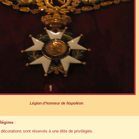
Légion d’honneur de Napoléon
 Régime
:
décorations sont réservés à une élite de privilégiés.