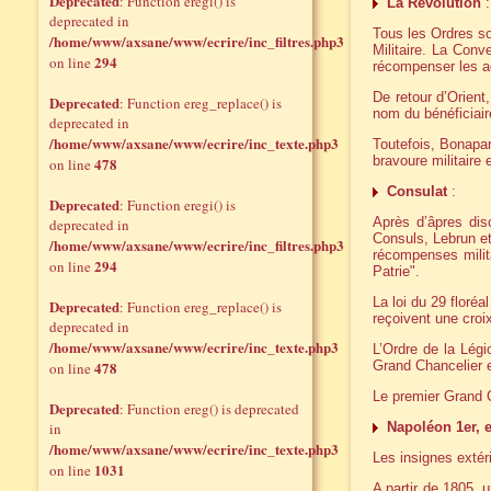
Deprecated
: Function eregi() is
La Révolution
:
deprecated in
Tous les Ordres so
/home/www/axsane/www/ecrire/inc_filtres.php3
Militaire. La Conv
294
on line
récompenser les a
De retour d’Orient
Deprecated
: Function ereg_replace() is
nom du bénéficiai
deprecated in
/home/www/axsane/www/ecrire/inc_texte.php3
Toutefois, Bonapart
bravoure militaire 
478
on line
Consulat
:
Deprecated
: Function eregi() is
Après d’âpres dis
deprecated in
Consuls, Lebrun et 
/home/www/axsane/www/ecrire/inc_filtres.php3
récompenses milita
294
on line
Patrie".
La loi du 29 floré
Deprecated
: Function ereg_replace() is
reçoivent une croix
deprecated in
/home/www/axsane/www/ecrire/inc_texte.php3
L’Ordre de la Lég
478
Grand Chancelier e
on line
Le premier Grand C
Deprecated
: Function ereg() is deprecated
in
Napoléon 1er, 
/home/www/axsane/www/ecrire/inc_texte.php3
Les insignes extér
1031
on line
A partir de 1805, 