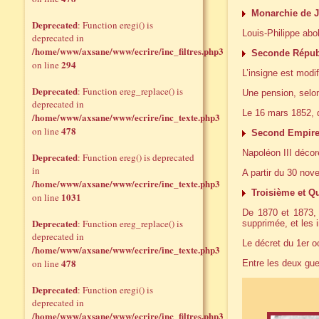
Monarchie de Ju
Deprecated
: Function eregi() is
Louis-Philippe abol
deprecated in
/home/www/axsane/www/ecrire/inc_filtres.php3
Seconde Répub
294
on line
L’insigne est modif
Deprecated
: Function ereg_replace() is
Une pension, selon
deprecated in
Le 16 mars 1852, d
/home/www/axsane/www/ecrire/inc_texte.php3
478
on line
Second Empir
Napoléon III déco
Deprecated
: Function ereg() is deprecated
in
A partir du 30 no
/home/www/axsane/www/ecrire/inc_texte.php3
Troisième et Q
1031
on line
De 1870 et 1873, 
Deprecated
: Function ereg_replace() is
supprimée, et les 
deprecated in
Le décret du 1er o
/home/www/axsane/www/ecrire/inc_texte.php3
478
on line
Entre les deux guer
Deprecated
: Function eregi() is
deprecated in
/home/www/axsane/www/ecrire/inc_filtres.php3