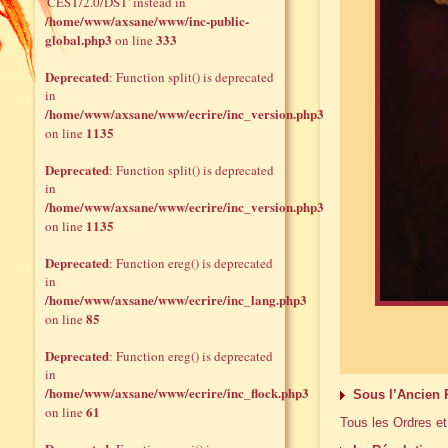
'CEST/2.0/DST' instead in
/home/www/axsane/www/inc-public-
global.php3
333
on line
Deprecated
: Function split() is deprecated
in
/home/www/axsane/www/ecrire/inc_version.php3
1135
on line
Deprecated
: Function split() is deprecated
in
/home/www/axsane/www/ecrire/inc_version.php3
1135
on line
Deprecated
: Function ereg() is deprecated
in
/home/www/axsane/www/ecrire/inc_lang.php3
85
on line
Deprecated
: Function ereg() is deprecated
in
/home/www/axsane/www/ecrire/inc_flock.php3
Sous l’Ancien
61
on line
Tous les Ordres et 