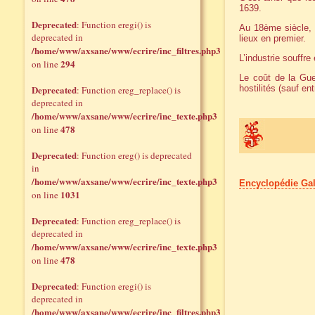
1639.
Deprecated
: Function eregi() is
Au 18ème siècle, c
deprecated in
lieux en premier.
/home/www/axsane/www/ecrire/inc_filtres.php3
L’industrie souffr
294
on line
Le coût de la Gue
Deprecated
hostilités (sauf e
: Function ereg_replace() is
deprecated in
/home/www/axsane/www/ecrire/inc_texte.php3
478
on line
Deprecated
: Function ereg() is deprecated
in
/home/www/axsane/www/ecrire/inc_texte.php3
Encyclopédie Gal
1031
on line
Deprecated
: Function ereg_replace() is
deprecated in
/home/www/axsane/www/ecrire/inc_texte.php3
478
on line
Deprecated
: Function eregi() is
deprecated in
/home/www/axsane/www/ecrire/inc_filtres.php3