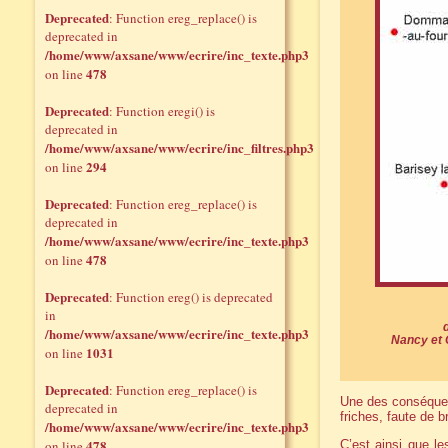
Deprecated
: Function ereg_replace() is
deprecated in
/home/www/axsane/www/ecrire/inc_texte.php3
478
on line
Deprecated
: Function eregi() is
deprecated in
/home/www/axsane/www/ecrire/inc_filtres.php3
294
on line
Deprecated
: Function ereg_replace() is
deprecated in
/home/www/axsane/www/ecrire/inc_texte.php3
478
on line
Deprecated
: Function ereg() is deprecated
in
/home/www/axsane/www/ecrire/inc_texte.php3
Nancy et C
1031
on line
Deprecated
: Function ereg_replace() is
Une des conséquen
deprecated in
friches, faute de br
/home/www/axsane/www/ecrire/inc_texte.php3
478
on line
C’est ainsi que l