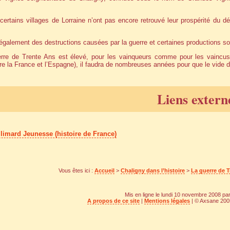
ertains villages de Lorraine n’ont pas encore retrouvé leur prospérité du d
e également des destructions causées par la guerre et certaines productions
rre de Trente Ans est élevé, pour les vainqueurs comme pour les vaincus,
ntre la France et l’Espagne), il faudra de nombreuses années pour que le vid
Liens extern
limard Jeunesse (histoire de France)
Vous êtes ici :
Accueil
>
Chaligny dans l’histoire
>
La guerre de 
Mis en ligne le lundi 10 novembre 2008 pa
A propos de ce site
|
Mentions légales
| © Axsane 2005