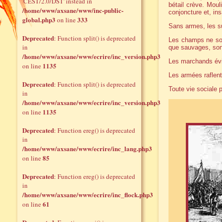
'CEST/2.0/DST' instead in
bétail crève. Mouli
/home/www/axsane/www/inc-public-
conjoncture et, ins
global.php3
333
on line
Sans armes, les su
Deprecated
: Function split() is deprecated
Les champs ne son
in
que sauvages, sont
/home/www/axsane/www/ecrire/inc_version.php3
Les marchands évit
1135
on line
Les armées raflent
Deprecated
: Function split() is deprecated
Toute vie sociale p
in
/home/www/axsane/www/ecrire/inc_version.php3
1135
on line
Deprecated
: Function ereg() is deprecated
in
/home/www/axsane/www/ecrire/inc_lang.php3
85
on line
Deprecated
: Function ereg() is deprecated
in
/home/www/axsane/www/ecrire/inc_flock.php3
61
on line