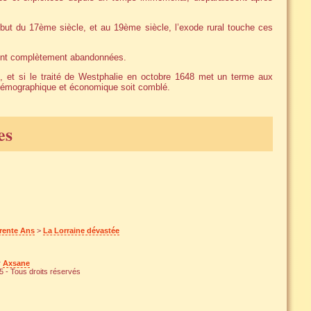
ébut du 17ème siècle, et au 19ème siècle, l’exode rural touche ces
 sont complètement abandonnées.
 et si le traité de Westphalie en octobre 1648 met un terme aux
e démographique et économique soit comblé.
es
Trente Ans
>
La Lorraine dévastée
r
Axsane
 - Tous droits réservés