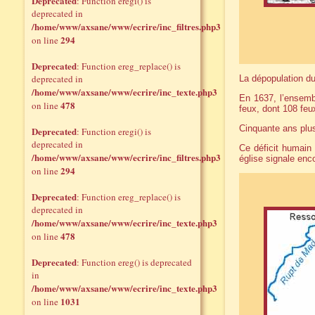
Deprecated
: Function eregi() is
deprecated in
/home/www/axsane/www/ecrire/inc_filtres.php3
294
on line
Deprecated
: Function ereg_replace() is
deprecated in
La dépopulation du
/home/www/axsane/www/ecrire/inc_texte.php3
En 1637, l’ensemb
478
on line
feux, dont 108 feu
Cinquante ans plus
Deprecated
: Function eregi() is
deprecated in
Ce déficit humain 
/home/www/axsane/www/ecrire/inc_filtres.php3
église signale enc
294
on line
Deprecated
: Function ereg_replace() is
deprecated in
/home/www/axsane/www/ecrire/inc_texte.php3
478
on line
Deprecated
: Function ereg() is deprecated
in
/home/www/axsane/www/ecrire/inc_texte.php3
1031
on line