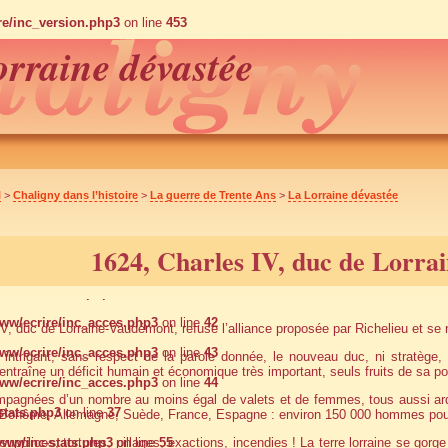
e/inc_version.php3
on line
453
rraine dévastée
e/inc_version.php3
on line
576
e/inc_version.php3
on line
612
e/inc_version.php3
on line
613
e/inc_version.php3
on line
614
e/inc_version.php3
on line
760
l
>
Chaligny dans l’histoire
>
La guerre de Trente Ans
>
La Lorraine dévastée
ww/inc-cache.php3
on line
28
ww/inc-cache.php3
on line
48
1624, Charles IV, duc de Lorrain
ww/inc-cache.php3
on line
49
ww/inc-cache.php3
on line
50
w/ecrire/inc_acces.php3
on line
42
V, duc de Lorraine-Vaudémont, refuse l’alliance proposée par Richelieu et s
w/ecrire/inc_acces.php3
on line
43
, intrigant, sans respect de la parole donnée, le nouveau duc, ni stratège, 
entraîne un déficit humain et économique très important, seuls fruits de sa pol
w/ecrire/inc_acces.php3
on line
44
pagnées d’un nombre au moins égal de valets et de femmes, tous aussi ardent
tats.php3
on line
37
 Bohême, Allemagne, Suède, France, Espagne : environ 150 000 hommes pour 
ww/inc-stats.php3
upplices, tortures, pillages, exactions, incendies ! La terre lorraine se gorg
on line
55