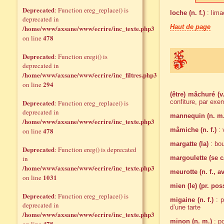
Deprecated
: Function ereg_replace() is
loche (n. f.)
: lima
deprecated in
Haut de page
/home/www/axsane/www/ecrire/inc_texte.php3
478
on line
Deprecated
: Function eregi() is
deprecated in
/home/www/axsane/www/ecrire/inc_filtres.php3
294
on line
(être) mâchuré (v.
Deprecated
confiture, par exe
: Function ereg_replace() is
deprecated in
mannequin (n. m.
/home/www/axsane/www/ecrire/inc_texte.php3
478
mâmiche (n. f.)
: 
on line
margatte (la)
: bou
Deprecated
: Function ereg() is deprecated
in
margoulette (se c
/home/www/axsane/www/ecrire/inc_texte.php3
meurotte (n. f., a
1031
on line
mien (le) (pr. pos
Deprecated
: Function ereg_replace() is
migaine (n. f.)
: p
deprecated in
d’une tarte
/home/www/axsane/www/ecrire/inc_texte.php3
minon (n. m.)
: p
478