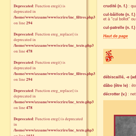
Deprecated
: Function eregi() is
crudité (n. f.)
: qua
deprecated in
cul-bâillote (n. f.)
/home/www/axsane/www/ecrire/inc_filtres.php3
et à "cul bollot" o
294
on line
cul-patrelle (n. f.)
Deprecated
: Function ereg_replace() is
Haut de page
deprecated in
/home/www/axsane/www/ecrire/inc_texte.php3
478
on line
Deprecated
: Function eregi() is
deprecated in
/home/www/axsane/www/ecrire/inc_filtres.php3
débiscaillé, -e (ad
294
on line
dâbo (être le)
: êt
Deprecated
: Function ereg_replace() is
décrotter (v.)
: net
deprecated in
/home/www/axsane/www/ecrire/inc_texte.php3
478
on line
Deprecated
: Function ereg() is deprecated
in
/home/www/axsane/www/ecrire/inc_texte.php3
1031
on line