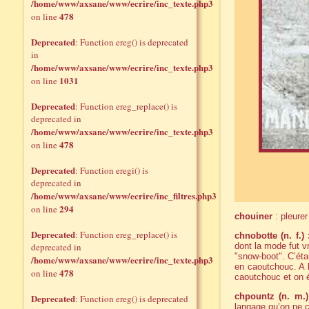
/home/www/axsane/www/ecrire/inc_texte.php3
478
on line
Deprecated
: Function ereg() is deprecated
in
/home/www/axsane/www/ecrire/inc_texte.php3
1031
on line
Deprecated
: Function ereg_replace() is
deprecated in
/home/www/axsane/www/ecrire/inc_texte.php3
478
on line
Deprecated
: Function eregi() is
deprecated in
/home/www/axsane/www/ecrire/inc_filtres.php3
294
on line
chouiner
: pleurer
Deprecated
: Function ereg_replace() is
chnobotte (n. f.) 
deprecated in
dont la mode fut 
"snow-boot". C’éta
/home/www/axsane/www/ecrire/inc_texte.php3
en caoutchouc. A l
478
on line
caoutchouc et on 
chpountz (n. m.)
Deprecated
: Function ereg() is deprecated
langage qu’on ne c