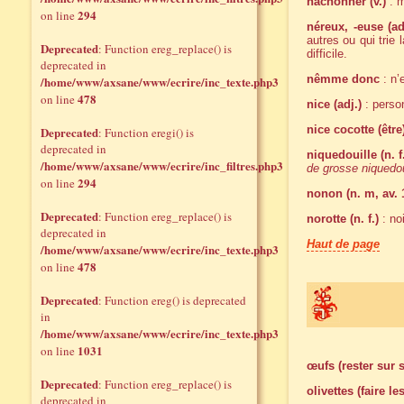
nâchonner (v.)
: m
294
on line
néreux, -euse (adj
autres ou qui trie 
Deprecated
: Function ereg_replace() is
difficile.
deprecated in
nêmme donc
: n’
/home/www/axsane/www/ecrire/inc_texte.php3
478
on line
nice (adj.)
: person
nice cocotte (être
Deprecated
: Function eregi() is
deprecated in
niquedouille (n. f
/home/www/axsane/www/ecrire/inc_filtres.php3
de grosse niquedou
294
on line
nonon (n. m, av. 
Deprecated
: Function ereg_replace() is
norotte (n. f.)
: no
deprecated in
Haut de page
/home/www/axsane/www/ecrire/inc_texte.php3
478
on line
Deprecated
: Function ereg() is deprecated
in
/home/www/axsane/www/ecrire/inc_texte.php3
1031
on line
œufs (rester sur 
Deprecated
: Function ereg_replace() is
olivettes (faire les
deprecated in