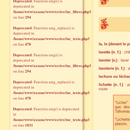
Deprecated
: Function eregi() is
deprecated in
/home/www/axsane/www/ecrire/inc_filtres.php3
294
on line
Deprecated
: Function ereg_replace() is
deprecated in
/home/www/axsane/www/ecrire/inc_texte.php3
478
on line
la, le (devant le 
lavette (n. f.)
: chi
Deprecated
: Function eregi() is
deprecated in
lavoter (v.)
: laver
/home/www/axsane/www/ecrire/inc_filtres.php3
lavoterie (n. f.)
: a
294
on line
lechure ou léchade
Deprecated
: Function ereg_replace() is
lichette (n. f.)
: p
deprecated in
visite
/home/www/axsane/www/ecrire/inc_texte.php3
478
on line
"Licher" 
que des
Deprecated
: Function ereg() is deprecated
Tahureau
in
/home/www/axsane/www/ecrire/inc_texte.php3
"Lichette
plaisirs.
1031
on line