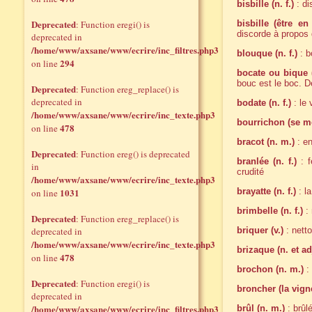
bisbille (n. f.)
: di
Deprecated
: Function eregi() is
bisbille (être en
discorde à propos
deprecated in
/home/www/axsane/www/ecrire/inc_filtres.php3
blouque (n. f.)
: b
294
on line
bocate ou bique (
bouc est le boc. De
Deprecated
: Function ereg_replace() is
deprecated in
bodate (n. f.)
: le 
/home/www/axsane/www/ecrire/inc_texte.php3
bourrichon (se mon
478
on line
bracot (n. m.)
: en
Deprecated
: Function ereg() is deprecated
branlée (n. f.)
: f
in
crudité
/home/www/axsane/www/ecrire/inc_texte.php3
1031
brayatte (n. f.)
: la
on line
brimbelle (n. f.)
: 
Deprecated
: Function ereg_replace() is
deprecated in
briquer (v.)
: nett
/home/www/axsane/www/ecrire/inc_texte.php3
brizaque (n. et ad
478
on line
brochon (n. m.)
: 
Deprecated
: Function eregi() is
broncher (la vigne
deprecated in
/home/www/axsane/www/ecrire/inc_filtres.php3
brûl (n. m.)
: brûlé