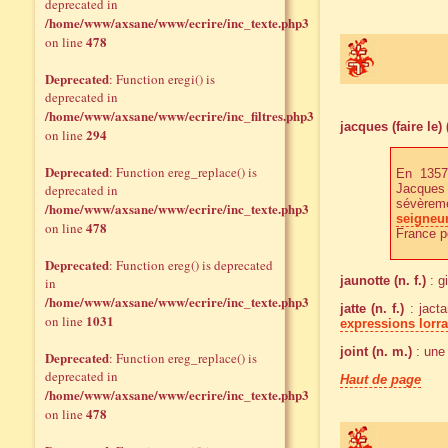
deprecated in
/home/www/axsane/www/ecrire/inc_texte.php3
478
on line
Deprecated
: Function eregi() is
deprecated in
/home/www/axsane/www/ecrire/inc_filtres.php3
jacques (faire le) 
294
on line
Deprecated
: Function ereg_replace() is
En 1357
deprecated in
Jacques 
sévèrem
/home/www/axsane/www/ecrire/inc_texte.php3
seigneu
478
on line
France pe
Deprecated
: Function ereg() is deprecated
jaunotte (n. f.)
: g
in
/home/www/axsane/www/ecrire/inc_texte.php3
jatte (n. f.)
: jacta
1031
on line
expressions lorr
joint (n. m.)
: une 
Deprecated
: Function ereg_replace() is
deprecated in
Haut de page
/home/www/axsane/www/ecrire/inc_texte.php3
478
on line