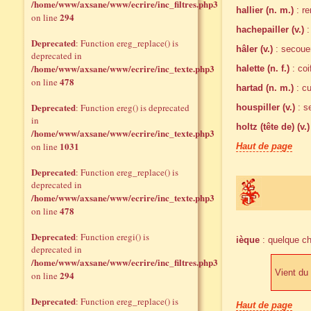
/home/www/axsane/www/ecrire/inc_filtres.php3
hallier (n. m.)
: re
294
on line
hachepailler (v.)
:
Deprecated
: Function ereg_replace() is
hâler (v.)
: secoue
deprecated in
/home/www/axsane/www/ecrire/inc_texte.php3
halette (n. f.)
: coi
478
on line
hartad (n. m.)
: cu
Deprecated
: Function ereg() is deprecated
houspiller (v.)
: s
in
holtz (tête de) (v.)
/home/www/axsane/www/ecrire/inc_texte.php3
1031
on line
Haut de page
Deprecated
: Function ereg_replace() is
deprecated in
/home/www/axsane/www/ecrire/inc_texte.php3
478
on line
Deprecated
: Function eregi() is
ièque
: quelque ch
deprecated in
/home/www/axsane/www/ecrire/inc_filtres.php3
Vient du 
294
on line
Deprecated
: Function ereg_replace() is
Haut de page