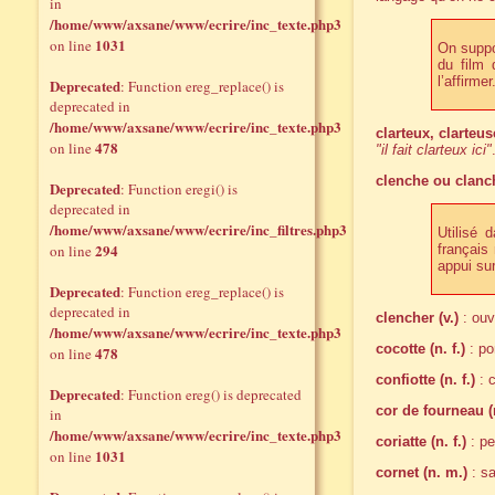
in
/home/www/axsane/www/ecrire/inc_texte.php3
1031
on line
On suppos
du film
l’affirmer
Deprecated
: Function ereg_replace() is
deprecated in
/home/www/axsane/www/ecrire/inc_texte.php3
clarteux, clarteus
478
on line
"il fait clarteux ici"
clenche ou clanch
Deprecated
: Function eregi() is
deprecated in
/home/www/axsane/www/ecrire/inc_filtres.php3
Utilisé 
294
on line
français
appui su
Deprecated
: Function ereg_replace() is
deprecated in
clencher (v.)
: ouvr
/home/www/axsane/www/ecrire/inc_texte.php3
cocotte (n. f.)
: po
478
on line
confiotte (n. f.)
: c
Deprecated
: Function ereg() is deprecated
cor de fourneau (
in
/home/www/axsane/www/ecrire/inc_texte.php3
coriatte (n. f.)
: pe
1031
on line
cornet (n. m.)
: sa