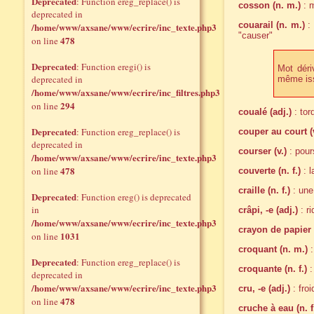
Deprecated
: Function ereg_replace() is
cosson (n. m.)
: m
deprecated in
couarail (n. m.)
: 
/home/www/axsane/www/ecrire/inc_texte.php3
"causer"
478
on line
Deprecated
: Function eregi() is
Mot dériv
deprecated in
même issu
/home/www/axsane/www/ecrire/inc_filtres.php3
294
on line
coualé (adj.)
: tor
Deprecated
: Function ereg_replace() is
couper au court (v
deprecated in
courser (v.)
: pour
/home/www/axsane/www/ecrire/inc_texte.php3
478
on line
couverte (n. f.)
: l
craille (n. f.)
: une
Deprecated
: Function ereg() is deprecated
in
crâpi, -e (adj.)
: ri
/home/www/axsane/www/ecrire/inc_texte.php3
crayon de papier 
1031
on line
croquant (n. m.)
:
Deprecated
: Function ereg_replace() is
croquante (n. f.)
:
deprecated in
/home/www/axsane/www/ecrire/inc_texte.php3
cru, -e (adj.)
: fro
478
on line
cruche à eau (n. f