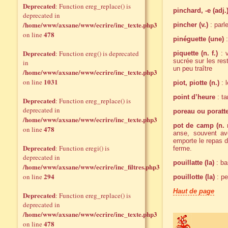
Deprecated
: Function ereg_replace() is
pinchard, -e (adj.
deprecated in
/home/www/axsane/www/ecrire/inc_texte.php3
pincher (v.)
: parle
478
on line
pinéguette (une)
:
Deprecated
: Function ereg() is deprecated
piquette (n. f.)
: v
sucrée sur les rest
in
un peu traître
/home/www/axsane/www/ecrire/inc_texte.php3
1031
on line
piot, piotte (n.)
: l
point d’heure
: ta
Deprecated
: Function ereg_replace() is
deprecated in
poreau ou poratte
/home/www/axsane/www/ecrire/inc_texte.php3
pot de camp (n. 
478
on line
anse, souvent av
emporte le repas de
Deprecated
: Function eregi() is
ferme.
deprecated in
pouillatte (la)
: ba
/home/www/axsane/www/ecrire/inc_filtres.php3
294
on line
pouillotte (la)
: pe
Haut de page
Deprecated
: Function ereg_replace() is
deprecated in
/home/www/axsane/www/ecrire/inc_texte.php3
478
on line