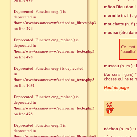
on line
môon Dieu don
!
Deprecated
: Function eregi() is
mornifle (n. f.)
: g
deprecated in
/home/www/axsane/www/ecrire/inc_filtres.php3
mouchatte (n. f.)
:
294
on line
mouise (être dans
Deprecated
: Function ereg_replace() is
deprecated in
Ce mot a
/home/www/axsane/www/ecrire/inc_texte.php3
"bouillie"
478
on line
museau (n. m.)
: 
Deprecated
: Function ereg() is deprecated
in
(Au sens figuré) 
/home/www/axsane/www/ecrire/inc_texte.php3
choses qui ne te r
1031
on line
Haut de page
Deprecated
: Function ereg_replace() is
deprecated in
/home/www/axsane/www/ecrire/inc_texte.php3
478
on line
Deprecated
: Function eregi() is
nâchon (n. m.)
: u
deprecated in
/home/www/axsane/www/ecrire/inc_filtres.php3