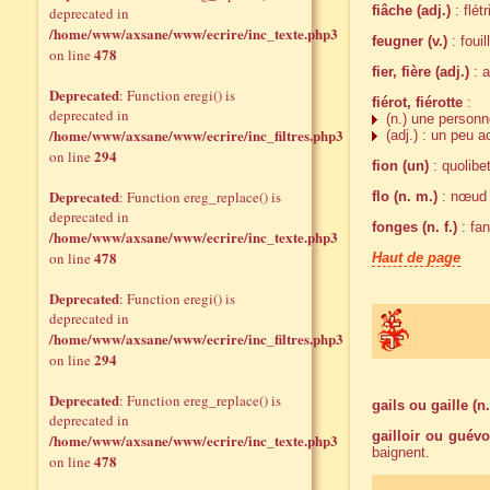
fiâche (adj.)
: flét
deprecated in
/home/www/axsane/www/ecrire/inc_texte.php3
feugner (v.)
: fouil
478
on line
fier, fière (adj.)
: a
Deprecated
: Function eregi() is
fiérot, fiérotte
:
deprecated in
(n.) une personne 
/home/www/axsane/www/ecrire/inc_filtres.php3
(adj.) : un peu a
294
on line
fion (un)
: quolibe
Deprecated
: Function ereg_replace() is
flo (n. m.)
: nœud 
deprecated in
fonges (n. f.)
: fan
/home/www/axsane/www/ecrire/inc_texte.php3
478
on line
Haut de page
Deprecated
: Function eregi() is
deprecated in
/home/www/axsane/www/ecrire/inc_filtres.php3
294
on line
Deprecated
: Function ereg_replace() is
gails ou gaille (n. 
deprecated in
gailloir ou guévoi
/home/www/axsane/www/ecrire/inc_texte.php3
baignent.
478
on line