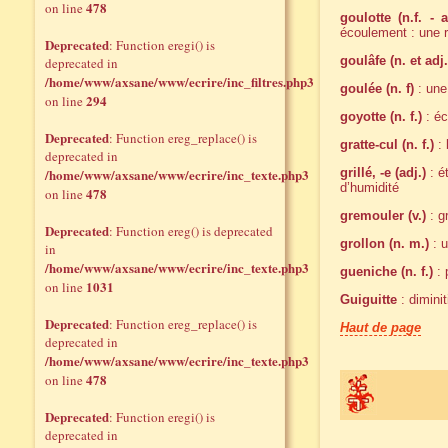
478
on line
goulotte (n.f. - 
écoulement : une r
Deprecated
: Function eregi() is
goulâfe (n. et adj.
deprecated in
/home/www/axsane/www/ecrire/inc_filtres.php3
goulée (n. f)
: une
294
on line
goyotte (n. f.)
: éc
Deprecated
: Function ereg_replace() is
gratte-cul (n. f.)
: 
deprecated in
/home/www/axsane/www/ecrire/inc_texte.php3
grillé, -e (adj.)
: é
d’humidité
478
on line
gremouler (v.)
: g
Deprecated
: Function ereg() is deprecated
grollon (n. m.)
: u
in
/home/www/axsane/www/ecrire/inc_texte.php3
gueniche (n. f.)
: 
1031
on line
Guiguitte
: diminit
Deprecated
: Function ereg_replace() is
Haut de page
deprecated in
/home/www/axsane/www/ecrire/inc_texte.php3
478
on line
Deprecated
: Function eregi() is
deprecated in