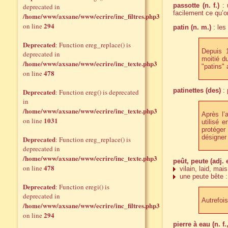
passotte (n. f.)
: 
deprecated in
facilement ce qu’on
/home/www/axsane/www/ecrire/inc_filtres.php3
294
on line
patin (n. m.)
: les
Deprecated
: Function ereg_replace() is
Depuis 
deprecated in
moitié d
/home/www/axsane/www/ecrire/inc_texte.php3
"patins" 
478
on line
patinettes (des)
: 
Deprecated
: Function ereg() is deprecated
in
/home/www/axsane/www/ecrire/inc_texte.php3
Après l’
1031
on line
utilisé 
protéger 
désigner
Deprecated
: Function ereg_replace() is
deprecated in
/home/www/axsane/www/ecrire/inc_texte.php3
peût, peute (adj. e
478
on line
vilain, laid, ma
une peute bête : 
Deprecated
: Function eregi() is
deprecated in
Autrefois
/home/www/axsane/www/ecrire/inc_filtres.php3
294
on line
pierre à eau (n. f.