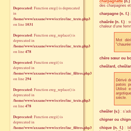
charpagnatte
(n.)
des charpagnes et 
Deprecated
: Function ereg() is deprecated
in
charpagne (n. f.)
:
/home/www/axsane/www/ecrire/inc_texte.php3
chaûrée (n. f.)
: s
1031
on line
chaleur d’une fe
Deprecated
: Function ereg_replace() is
deprecated in
Mot déri
"chaurée"
/home/www/axsane/www/ecrire/inc_texte.php3
478
on line
chère sœur ou bo
Deprecated
: Function eregi() is
cheûlard, cheûlar
deprecated in
/home/www/axsane/www/ecrire/inc_filtres.php3
294
on line
Dérivé d
patois p
Deprecated
Utilisé 
: Function ereg_replace() is
argotiqu
deprecated in
siècle.
/home/www/axsane/www/ecrire/inc_texte.php3
478
on line
cheûler (v.)
: s’ad
Deprecated
: Function eregi() is
chigner ou chignot
deprecated in
/home/www/axsane/www/ecrire/inc_filtres.php3
chique (n. f.)
: bi