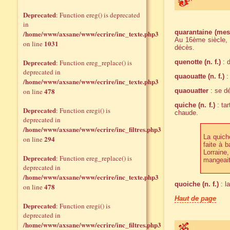
Deprecated
: Function ereg() is deprecated
in
quarantaine (mes
/home/www/axsane/www/ecrire/inc_texte.php3
Au 16ème siècle, 
1031
on line
décès.
Deprecated
: Function ereg_replace() is
quenotte (n. f.)
: d
deprecated in
quaouatte (n. f.)
:
/home/www/axsane/www/ecrire/inc_texte.php3
478
on line
quaouatter
: se dé
quiche (n. f.)
: tar
Deprecated
: Function eregi() is
chaude.
deprecated in
/home/www/axsane/www/ecrire/inc_filtres.php3
La quich
294
on line
faite à 
Lorraine
Deprecated
: Function ereg_replace() is
mangeait
deprecated in
/home/www/axsane/www/ecrire/inc_texte.php3
quoiche (n. f.)
: l
478
on line
Haut de page
Deprecated
: Function eregi() is
deprecated in
/home/www/axsane/www/ecrire/inc_filtres.php3