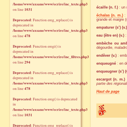
/home/www/axsane/www/ecrire/inc_texte.php3
écaille (n. f.)
: un
1031
on line
échalas (n. m.)
: 
Deprecated
: Function ereg_replace() is
grande et maigre (
deprecated in
empaturer (s’) (v.)
/home/www/axsane/www/ecrire/inc_texte.php3
478
on line
eau (être en) (v.)
:
embèche ou ambè
Deprecated
: Function eregi() is
dégourdie, maladro
deprecated in
endêver (v.)
: emb
/home/www/axsane/www/ecrire/inc_filtres.php3
294
on line
enqueugné
: en d
enqueugner (s’) (v
Deprecated
: Function ereg_replace() is
deprecated in
escargot (n. m.)
:
/home/www/axsane/www/ecrire/inc_texte.php3
partie des régiona
478
on line
Haut de page
Deprecated
: Function ereg() is deprecated
in
/home/www/axsane/www/ecrire/inc_texte.php3
1031
on line
Deprecated
: Function ereg_replace() is