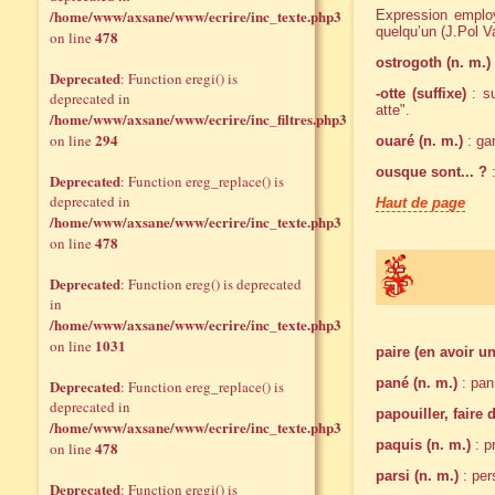
/home/www/axsane/www/ecrire/inc_texte.php3
Expression employ
quelqu’un (J.Pol Va
478
on line
ostrogoth (n. m.)
Deprecated
: Function eregi() is
-otte (suffixe)
: su
deprecated in
atte".
/home/www/axsane/www/ecrire/inc_filtres.php3
294
on line
ouaré (n. m.)
: gar
ousque sont... ?
:
Deprecated
: Function ereg_replace() is
deprecated in
Haut de page
/home/www/axsane/www/ecrire/inc_texte.php3
478
on line
Deprecated
: Function ereg() is deprecated
in
/home/www/axsane/www/ecrire/inc_texte.php3
1031
on line
paire (en avoir un
pané (n. m.)
: pan
Deprecated
: Function ereg_replace() is
deprecated in
papouiller, faire 
/home/www/axsane/www/ecrire/inc_texte.php3
paquis (n. m.)
: p
478
on line
parsi (n. m.)
: pers
Deprecated
: Function eregi() is