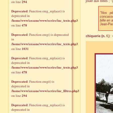
jouer aux billes ; 
294
on line
Deprecated
: Function ereg_replace() is
"Nos pè
deprecated in
concasseu
/home/www/axsane/www/ecrire/inc_texte.php3
bille en a
Jean-Pie
478
on line
Deprecated
: Function ereg() is deprecated
chiquerie (n. f.)
: 
in
/home/www/axsane/www/ecrire/inc_texte.php3
1031
on line
Deprecated
: Function ereg_replace() is
deprecated in
/home/www/axsane/www/ecrire/inc_texte.php3
478
on line
Deprecated
: Function eregi() is
deprecated in
/home/www/axsane/www/ecrire/inc_filtres.php3
294
on line
Deprecated
: Function ereg_replace() is
deprecated in