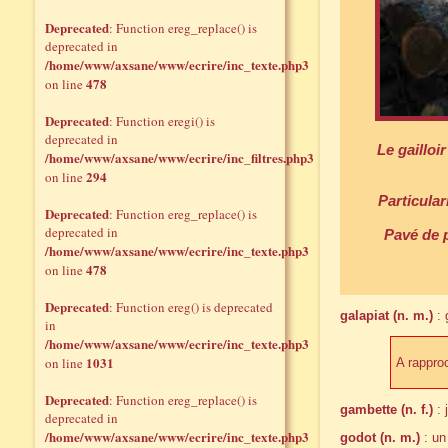
Deprecated
: Function ereg_replace() is
deprecated in
/home/www/axsane/www/ecrire/inc_texte.php3
478
on line
Deprecated
: Function eregi() is
deprecated in
Le gailloi
/home/www/axsane/www/ecrire/inc_filtres.php3
294
on line
Particular
Deprecated
: Function ereg_replace() is
deprecated in
Pavé de p
/home/www/axsane/www/ecrire/inc_texte.php3
478
on line
Deprecated
: Function ereg() is deprecated
galapiat (n. m.)
: 
in
/home/www/axsane/www/ecrire/inc_texte.php3
1031
on line
A rappro
Deprecated
: Function ereg_replace() is
gambette (n. f.)
: 
deprecated in
/home/www/axsane/www/ecrire/inc_texte.php3
godot (n. m.)
: un 