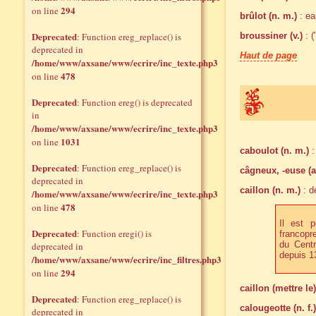
294
on line
brûlot (n. m.)
: ea
Deprecated
: Function ereg_replace() is
broussiner (v.)
: (
deprecated in
Haut de page
/home/www/axsane/www/ecrire/inc_texte.php3
478
on line
Deprecated
: Function ereg() is deprecated
in
/home/www/axsane/www/ecrire/inc_texte.php3
1031
on line
caboulot (n. m.)
:
Deprecated
: Function ereg_replace() is
câgneux, -euse (a
deprecated in
caillon (n. m.)
: d
/home/www/axsane/www/ecrire/inc_texte.php3
478
on line
Il est 
Deprecated
: Function eregi() is
francopr
du Centr
deprecated in
depuis 1
/home/www/axsane/www/ecrire/inc_filtres.php3
294
on line
caillon (mettre le)
Deprecated
: Function ereg_replace() is
calougeotte (n. f.)
deprecated in