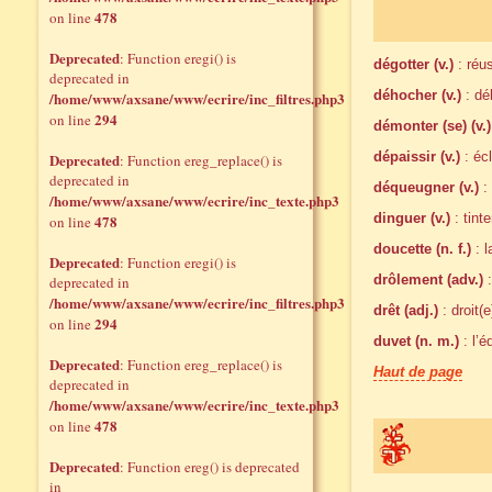
478
on line
Deprecated
: Function eregi() is
dégotter (v.)
: réus
deprecated in
déhocher (v.)
: dé
/home/www/axsane/www/ecrire/inc_filtres.php3
294
on line
démonter (se) (v.)
dépaissir (v.)
: écl
Deprecated
: Function ereg_replace() is
deprecated in
déqueugner (v.)
: 
/home/www/axsane/www/ecrire/inc_texte.php3
dinguer (v.)
: tinte
478
on line
doucette (n. f.)
: 
Deprecated
: Function eregi() is
drôlement (adv.)
:
deprecated in
/home/www/axsane/www/ecrire/inc_filtres.php3
drêt (adj.)
: droit(e
294
on line
duvet (n. m.)
: l’é
Deprecated
: Function ereg_replace() is
Haut de page
deprecated in
/home/www/axsane/www/ecrire/inc_texte.php3
478
on line
Deprecated
: Function ereg() is deprecated
in