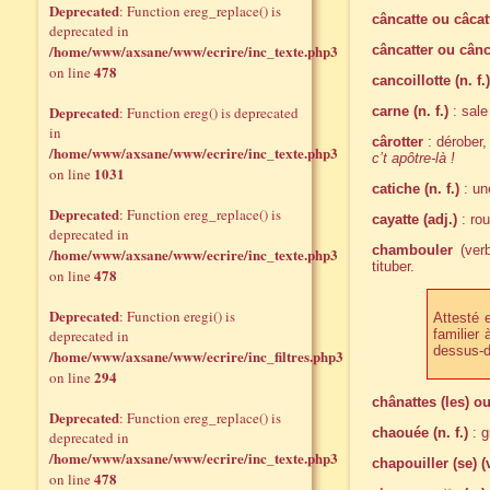
Deprecated
: Function ereg_replace() is
câncatte ou câcatt
deprecated in
/home/www/axsane/www/ecrire/inc_texte.php3
câncatter ou cânca
478
on line
cancoillotte (n. f.)
Deprecated
: Function ereg() is deprecated
carne (n. f.)
: sale
in
cârotter
: dérober,
/home/www/axsane/www/ecrire/inc_texte.php3
c’t apôtre-là !
1031
on line
catiche (n. f.)
: un
Deprecated
: Function ereg_replace() is
cayatte (adj.)
: rou
deprecated in
chambouler
(verb
/home/www/axsane/www/ecrire/inc_texte.php3
tituber.
478
on line
Deprecated
: Function eregi() is
Attesté 
deprecated in
familier
dessus-
/home/www/axsane/www/ecrire/inc_filtres.php3
294
on line
chânattes (les) o
Deprecated
: Function ereg_replace() is
chaouée (n. f.)
: g
deprecated in
/home/www/axsane/www/ecrire/inc_texte.php3
chapouiller (se) (v
478
on line