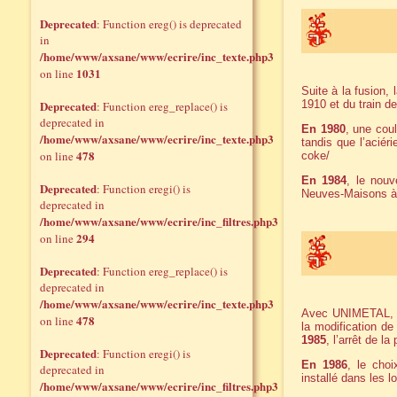
Deprecated
: Function ereg() is deprecated
in
/home/www/axsane/www/ecrire/inc_texte.php3
1031
on line
Suite à la fusion, 
Deprecated
1910 et du train d
: Function ereg_replace() is
deprecated in
En 1980
, une cou
/home/www/axsane/www/ecrire/inc_texte.php3
tandis que l’aciéri
478
on line
coke/
En 1984
, le nouv
Deprecated
: Function eregi() is
Neuves-Maisons 
deprecated in
/home/www/axsane/www/ecrire/inc_filtres.php3
294
on line
Deprecated
: Function ereg_replace() is
deprecated in
/home/www/axsane/www/ecrire/inc_texte.php3
Avec UNIMETAL, le
478
on line
la modification de
1985
, l’arrêt de l
Deprecated
: Function eregi() is
En 1986
, le choi
deprecated in
installé dans les 
/home/www/axsane/www/ecrire/inc_filtres.php3