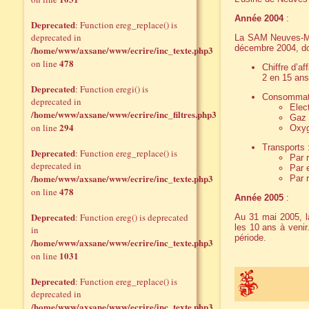
Année 2004
:
Deprecated
: Function ereg_replace() is
deprecated in
La SAM Neuves-Mai
décembre 2004, do
/home/www/axsane/www/ecrire/inc_texte.php3
478
on line
Chiffre d’af
2 en 15 ans
Deprecated
: Function eregi() is
Consommati
deprecated in
Elec
/home/www/axsane/www/ecrire/inc_filtres.php3
Gaz 
294
on line
Oxyg
Transports 
Deprecated
: Function ereg_replace() is
Par 
deprecated in
Par 
/home/www/axsane/www/ecrire/inc_texte.php3
Par 
478
on line
Année 2005
:
Deprecated
: Function ereg() is deprecated
Au 31 mai 2005, l
les 10 ans à veni
in
période.
/home/www/axsane/www/ecrire/inc_texte.php3
1031
on line
Deprecated
: Function ereg_replace() is
deprecated in
/home/www/axsane/www/ecrire/inc_texte.php3