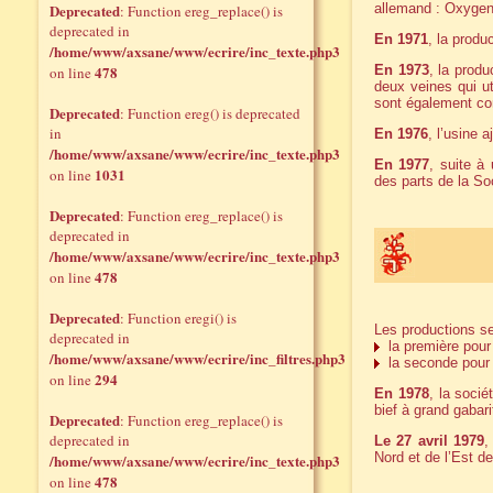
Deprecated
allemand : Oxyge
: Function ereg_replace() is
deprecated in
En 1971
, la produ
/home/www/axsane/www/ecrire/inc_texte.php3
478
En 1973
, la produ
on line
deux veines qui ut
sont également con
Deprecated
: Function ereg() is deprecated
in
En 1976
, l’usine 
/home/www/axsane/www/ecrire/inc_texte.php3
En 1977
, suite à
1031
on line
des parts de la So
Deprecated
: Function ereg_replace() is
deprecated in
/home/www/axsane/www/ecrire/inc_texte.php3
478
on line
Deprecated
: Function eregi() is
Les productions se
deprecated in
la première pour 
/home/www/axsane/www/ecrire/inc_filtres.php3
la seconde pour l
294
on line
En 1978
, la socié
bief à grand gabar
Deprecated
: Function ereg_replace() is
deprecated in
Le 27 avril 1979
,
Nord et de l’Est de
/home/www/axsane/www/ecrire/inc_texte.php3
478
on line