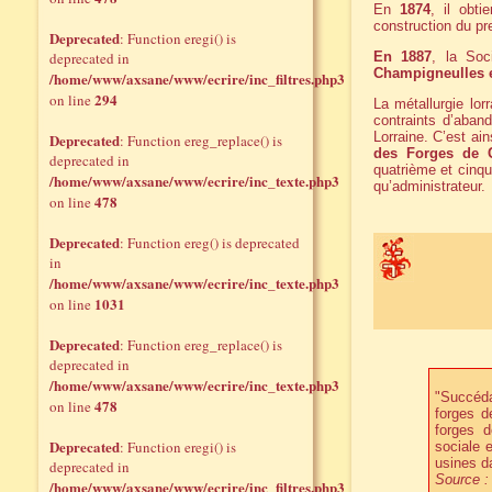
En
1874
, il obt
construction du pr
Deprecated
: Function eregi() is
deprecated in
En 1887
, la Soc
Champigneulles 
/home/www/axsane/www/ecrire/inc_filtres.php3
294
on line
La métallurgie lo
contraints d’aband
Lorraine. C’est ai
Deprecated
: Function ereg_replace() is
des Forges de C
deprecated in
quatrième et cin
/home/www/axsane/www/ecrire/inc_texte.php3
qu’administrateur.
478
on line
Deprecated
: Function ereg() is deprecated
in
/home/www/axsane/www/ecrire/inc_texte.php3
1031
on line
Deprecated
: Function ereg_replace() is
deprecated in
/home/www/axsane/www/ecrire/inc_texte.php3
"Succéda
478
on line
forges d
forges d
Deprecated
: Function eregi() is
sociale 
usines da
deprecated in
Source :
/home/www/axsane/www/ecrire/inc_filtres.php3