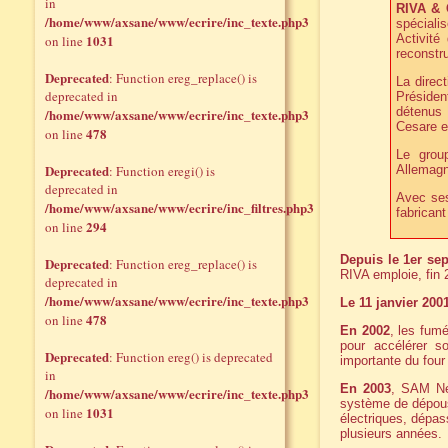
in
RIVA & C
/home/www/axsane/www/ecrire/inc_texte.php3
spéciali
1031
Activité
on line
reconstru
Deprecated
: Function ereg_replace() is
La direc
deprecated in
Présiden
détenus 
/home/www/axsane/www/ecrire/inc_texte.php3
Cesare e
478
on line
Le grou
Deprecated
: Function eregi() is
Allemagn
deprecated in
Avec ses
/home/www/axsane/www/ecrire/inc_filtres.php3
fabrican
294
on line
Depuis le 1er se
Deprecated
: Function ereg_replace() is
RIVA emploie, fin 
deprecated in
/home/www/axsane/www/ecrire/inc_texte.php3
Le 11 janvier 200
478
on line
En 2002
, les fumé
pour accélérer s
Deprecated
: Function ereg() is deprecated
importante du four 
in
En 2003
, SAM Neu
/home/www/axsane/www/ecrire/inc_texte.php3
système de dépouss
1031
on line
électriques, dépass
plusieurs années.