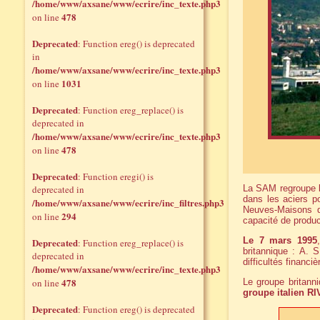
/home/www/axsane/www/ecrire/inc_texte.php3
478
on line
Deprecated
: Function ereg() is deprecated
in
/home/www/axsane/www/ecrire/inc_texte.php3
1031
on line
Deprecated
: Function ereg_replace() is
deprecated in
/home/www/axsane/www/ecrire/inc_texte.php3
478
on line
Deprecated
: Function eregi() is
deprecated in
La SAM regroupe l
dans les aciers p
/home/www/axsane/www/ecrire/inc_filtres.php3
Neuves-Maisons q
294
on line
capacité de produc
Le 7 mars 1995
Deprecated
: Function ereg_replace() is
britannique : A. 
deprecated in
difficultés financi
/home/www/axsane/www/ecrire/inc_texte.php3
478
on line
Le groupe britann
groupe italien RI
Deprecated
: Function ereg() is deprecated