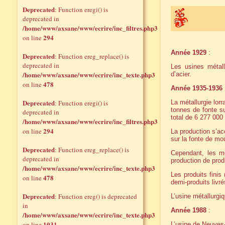
Deprecated
: Function eregi() is
deprecated in
/home/www/axsane/www/ecrire/inc_filtres.php3
294
on line
Année 1929
:
Deprecated
: Function ereg_replace() is
deprecated in
Les usines métal
/home/www/axsane/www/ecrire/inc_texte.php3
d’acier.
478
on line
Année 1935-1936
Deprecated
: Function eregi() is
La métallurgie lor
tonnes de fonte s
deprecated in
total de 6 277 000
/home/www/axsane/www/ecrire/inc_filtres.php3
294
on line
La production s’ac
sur la fonte de mou
Deprecated
: Function ereg_replace() is
Cependant, les mé
deprecated in
production de produ
/home/www/axsane/www/ecrire/inc_texte.php3
Les produits finis 
478
on line
demi-produits livré
Deprecated
: Function ereg() is deprecated
L’usine métallurgiq
in
Année 1988
:
/home/www/axsane/www/ecrire/inc_texte.php3
1031
on line
L’usine de Neuves-