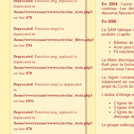
Deprecated
: Function ereg_replace() is
En 2004
, l’usine
deprecated in
continue. Les dir
/home/www/axsane/www/ecrire/inc_texte.php3
desserve Neuves-
478
on line
En 2006
:
Deprecated
: Function eregi() is
La SAM fabrique su
deprecated in
produits ci-après :
/home/www/axsane/www/ecrire/inc_filtres.php3
Billettes d
294
on line
Acier pour
Fil machine
Deprecated
: Function ereg_replace() is
La filière électriq
deprecated in
Kwh pour la fusion
/home/www/axsane/www/ecrire/inc_texte.php3
comme nous l’avon
478
on line
La région Lorrain
notamment en sou
Deprecated
: Function ereg() is deprecated
projet du Cycle du 
in
/home/www/axsane/www/ecrire/inc_texte.php3
L’atelier d’étirag
1031
on line
2 lignes de
3 lignes d’é
Deprecated
: Function ereg_replace() is
2 lignes de
dressage de
deprecated in
/home/www/axsane/www/ecrire/inc_texte.php3
Le groupe sidérur
478
on line