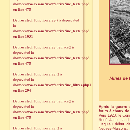
/home/www/axsane/www/ecrire/inc_texte.php3
478
on line
Deprecated
: Function ereg() is deprecated
in
/home/www/axsane/www/ecrire/inc_texte.php3
1031
on line
Deprecated
: Function ereg_replace() is
deprecated in
/home/www/axsane/www/ecrire/inc_texte.php3
478
on line
Deprecated
: Function eregi() is
Mines de f
deprecated in
/home/www/axsane/www/ecrire/inc_filtres.php3
294
on line
Deprecated
: Function ereg_replace() is
deprecated in
Après la guerre 
/home/www/axsane/www/ecrire/inc_texte.php3
fours à chaux de
Vers 1920, le Con
478
on line
René Jacot, la di
jusqu’au début d
Deprecated
: Function eregi() is
Neuves-Maisons, m