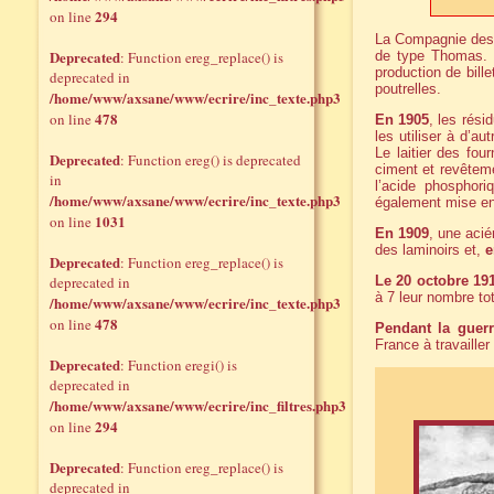
294
on line
La Compagnie des 
Deprecated
: Function ereg_replace() is
de type Thomas
production de bille
deprecated in
poutrelles.
/home/www/axsane/www/ecrire/inc_texte.php3
478
on line
En 1905
, les rési
les utiliser à d’a
Le laitier des fou
Deprecated
: Function ereg() is deprecated
ciment et revêtem
in
l’acide phosphor
/home/www/axsane/www/ecrire/inc_texte.php3
également mise en 
1031
on line
En 1909
, une acié
des laminoirs et,
e
Deprecated
: Function ereg_replace() is
deprecated in
Le 20 octobre 191
à 7 leur nombre to
/home/www/axsane/www/ecrire/inc_texte.php3
478
on line
Pendant la guerr
France à travaille
Deprecated
: Function eregi() is
deprecated in
/home/www/axsane/www/ecrire/inc_filtres.php3
294
on line
Deprecated
: Function ereg_replace() is
deprecated in