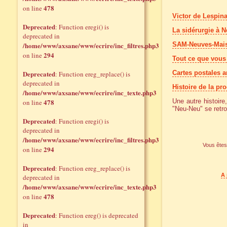
478
on line
Victor de Lespina
Deprecated
: Function eregi() is
La sidérurgie à 
deprecated in
/home/www/axsane/www/ecrire/inc_filtres.php3
SAM-Neuves-Mais
294
on line
Tout ce que vous 
Deprecated
Cartes postales 
: Function ereg_replace() is
deprecated in
Histoire de la pro
/home/www/axsane/www/ecrire/inc_texte.php3
478
Une autre histoire
on line
"Neu-Neu" se retro
Deprecated
: Function eregi() is
deprecated in
/home/www/axsane/www/ecrire/inc_filtres.php3
Vous êtes 
294
on line
Deprecated
: Function ereg_replace() is
A 
deprecated in
/home/www/axsane/www/ecrire/inc_texte.php3
478
on line
Deprecated
: Function ereg() is deprecated
in