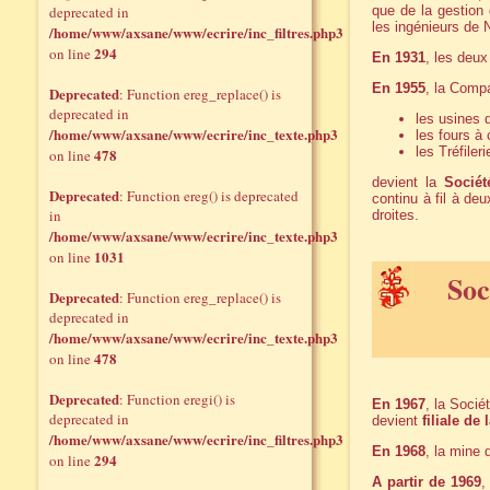
deprecated in
que de la gestion 
les ingénieurs de
/home/www/axsane/www/ecrire/inc_filtres.php3
294
on line
En 1931
, les deux
En 1955
, la Comp
Deprecated
: Function ereg_replace() is
deprecated in
les usines
/home/www/axsane/www/ecrire/inc_texte.php3
les fours à
les Tréfile
478
on line
devient la
Sociét
Deprecated
: Function ereg() is deprecated
continu à fil à de
in
droites.
/home/www/axsane/www/ecrire/inc_texte.php3
1031
on line
Soc
Deprecated
: Function ereg_replace() is
deprecated in
/home/www/axsane/www/ecrire/inc_texte.php3
478
on line
Deprecated
: Function eregi() is
En 1967
, la Socié
deprecated in
devient
filiale de
/home/www/axsane/www/ecrire/inc_filtres.php3
En 1968
, la mine 
294
on line
A partir de 1969
,